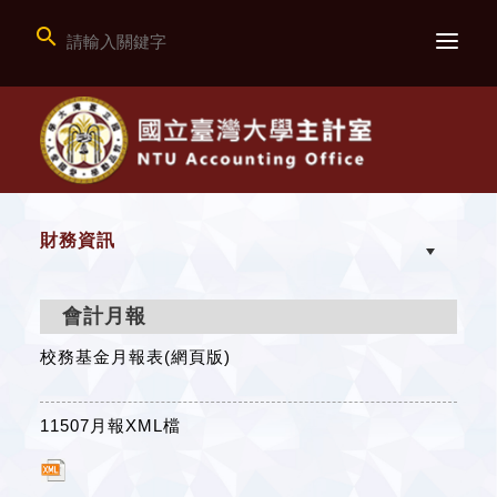

財務資訊
會計月報
校務基金月報表(網頁版)
11507月報XML檔