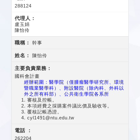
288124
盧玉娟
陳怡伶
幹事
陳怡伶
國科會計畫
經辦範圍：
醫學院（僅腫瘤醫學研究所、環境
暨職業醫學科）、附設醫院（除內科、外科以
外之所有科部）、公共衛生學院各系所
審核及控帳。
本項經費之採購案件議比價及驗收等。
覆核記帳憑證。
cyl1491@ntu.edu.tw
262204