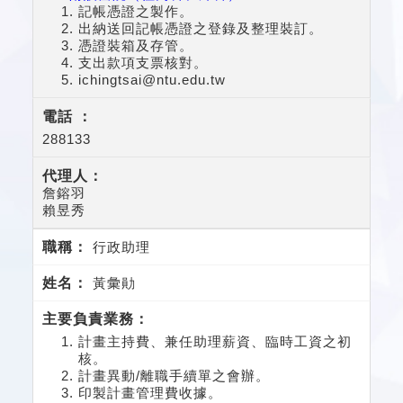
記帳憑證之製作。
出納送回記帳憑證之登錄及整理裝訂。
憑證裝箱及存管。
支出款項支票核對。
ichingtsai@ntu.edu.tw
288133
詹鎔羽
賴昱秀
行政助理
黃彙勛
計畫主持費、兼任助理薪資、臨時工資之初
核。
計畫異動/離職手續單之會辦。
印製計畫管理費收據。