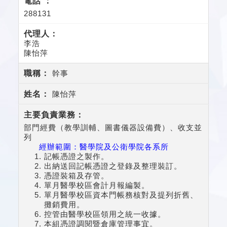
288131
李浩
陳怡萍
幹事
陳怡萍
部門經費（教學訓輔、圖書儀器設備費）、收支並
列
經辦範圍：醫學院及公衛學院各系所
記帳憑證之製作。
出納送回記帳憑證之登錄及整理裝訂。
憑證裝箱及存管。
單月醫學校區會計月報編製。
單月醫學校區資本門帳務核對及提列折舊、
攤銷費用。
控管由醫學校區領用之統一收據。
本組憑證調閱暨倉庫管理事宜。