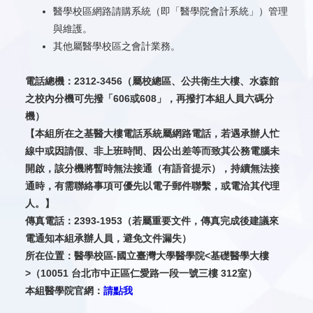
醫學校區網路請購系統（即「醫學院會計系統」）管理
與維護。
其他屬醫學校區之會計業務。
電話總機：2312-3456（屬校總區、公共衛生大樓、水森館
之校內分機可先撥「606或608」，再撥打本組人員六碼分
機）
【本組所在之基醫大樓電話系統屬網路電話，若遇承辦人忙
線中或因請假、非上班時間、因公出差等而致其公務電腦未
開啟，該分機將暫時無法接通（有語音提示），持續無法接
通時，有需聯絡事項可優先以電子郵件聯繫，或電洽其代理
人。】
傳真電話：2393-1953（若屬重要文件，傳真完成後建議來
電通知本組承辦人員，避免文件漏失）
所在位置：醫學校區-國立臺灣大學醫學院<基礎醫學大樓
>
（10051
台北市中正區仁愛路一段
一
號三
樓 312室
）
本組醫學院官網：
請點我