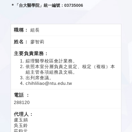
＊「台大醫學院」統一編號：03735006
組長
廖智莉
綜理醫學校區會計業務。
依照本室分層負責之規定、核定（複核）本
組主管各項組務及文稿。
出列席會議。
chihliliao
@ntu.edu.tw
288120
盧玉娟
吳玉鈴
莊鈞元