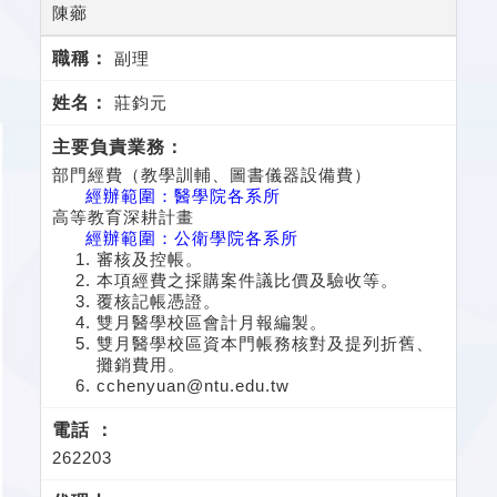
陳薌
副理
莊鈞元
部門經費（教學訓輔、圖書儀器設備費）
經辦範圍：醫學院各系所
高等教育深耕計畫
經辦範圍：公衛學院各系所
審核及控帳。
本項經費之採購案件議比價及驗收等。
覆核記帳憑證。
雙月醫學校區會計月報編製。
雙月醫學校區資本門帳務核對及提列折舊、
攤銷費用。
cchenyuan@ntu.edu.tw
262203