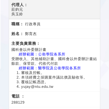
莊鈞元
吳玉鈴
行政專員
鄭育杰
國科會以外委辦計畫
經辦範圍：公衛學院各系所
受贈收入、其他補助計畫、國科會以外委辦計畫結
餘款、保管款、代收代付款
經辦範圍：
醫學院及公衛學院各系所
審核及控帳。
本項經費之採購案件議比價及驗收等。
覆核記帳憑證。
yujay@ntu.edu.tw
288129