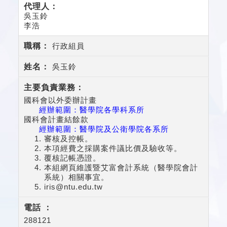
吳玉鈴
李浩
行政組員
吳玉鈴
國科會以外委辦計畫
經辦範圍：醫學院各學科系所
國科會計畫結餘款
經辦範圍：醫學院及公衛學院各系所
審核及控帳。
本項經費之採購案件議比價及驗收等。
覆核記帳憑證。
本組網頁維護暨艾富會計系統（醫學院會計
系統）相關事宜。
iris@ntu.edu.tw
288121