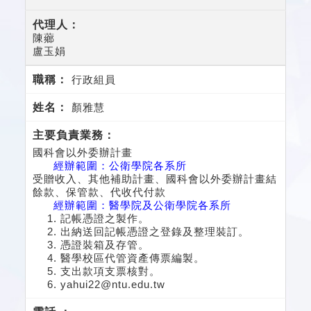
陳薌
盧玉娟
行政組員
顏雅慧
國科會以外委辦計畫
經辦範圍：公衛學院各系所
受贈收入、其他補助計畫、國科會以外委辦計畫結
餘款、保管款、代收代付款
經辦範圍：醫學院及公衛學院各系所
記帳憑證之製作。
出納送回記帳憑證之登錄及整理裝訂。
憑證裝箱及存管。
醫學校區代管資產傳票編製。
支出款項支票核對。
yahui22@ntu.edu.tw