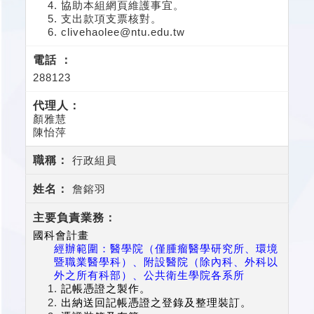
協助本組網頁維護事宜。
支出款項支票核對。
clivehaolee@ntu.edu.tw
288123
顏雅慧
陳怡萍
行政組員
詹鎔羽
國科會計畫
經辦範圍：
醫學院（僅腫瘤醫學研究所、環境
暨職業醫學科）、附設醫院（除內科、外科以
外之所有科部）、公共衛生學院各系所
記帳憑證之製作。
出納送回記帳憑證之登錄及整理裝訂。