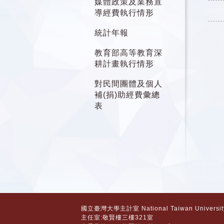
媒體政策及業務宣
導經費執行情形
統計年報
教育部高等教育深
耕計畫執行情形
對民間團體及個人
補(捐)助經費彙總
表
國立臺灣大學主計室 National Taiwan University.
主任室:敬賢樓三樓321室