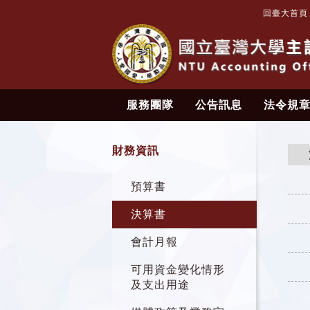
回臺大首頁
服務團隊
公告訊息
法令規
財務資訊
預算書
決算書
會計月報
可用資金變化情形
及支出用途