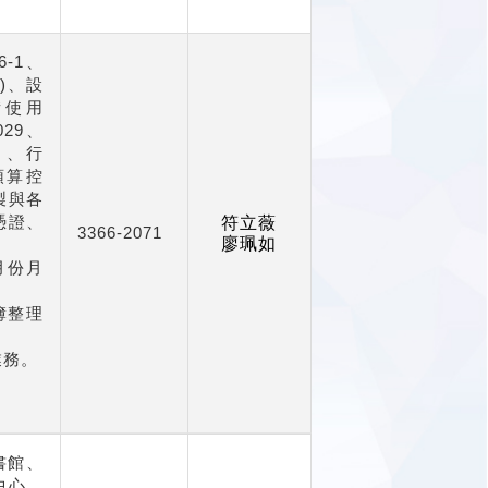
6-1
、
)
、設
備使用
029
、
）、行
預算控
製與各
憑證、
符立薇
3366-2071
廖珮如
月份月
簿整理
業務。
書館、
中心、