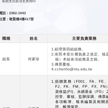
各類支出款項支票用印
話：2362-1043
位置：
敬賢樓4樓417室
職稱
姓名
主要負責業務
1.綜理第四組組務。
2.依照本室分層負責之規定、核
組長
何家珍
核）本組各項組務及文稿。
3.
傳票覆核。
4.cchenho@ntu.edu.tw
1.捐贈業務（F001、FA、FE
FJ、FK、FM、FP、FX、F
資收益(FI)、永續基金（FG）
控管、審核、監辦採購、傳票
各項帳簿、報表編製及相關
證、帳簿保管。