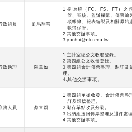
1.
捐贈類（
FC、FS、FT
）之
管、審核、監辦採購、傳票編
項帳簿、報表編製及相關原始
行政組員
劉馬韻彗
帳簿保管。
2.
其他交辦事項。
3.
yunhui@ntu.edu.tw
1.
主計室總公文收發登錄。
2.
第四組公文收發登錄。
行政助理
陳韋如
3.第四組會計傳票整理、裝訂及
理。
4.
其他交辦事項。
1.
第四組單據收發、會計傳票整
訂及歸檔整理。
庶務人員
蔡宜穎
2.
黏存單點收及分發。
3.
出納組送回傳票整理及退件處
4.
其他交辦事項。