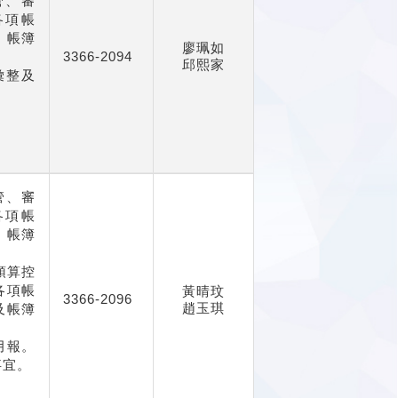
管、審
各項帳
、帳簿
廖珮如
3366-2094
邱熙家
彙整及
管、審
各項帳
、帳簿
預算控
各項帳
黃晴玟
3366-2096
趙玉琪
及帳簿
月報。
事宜。