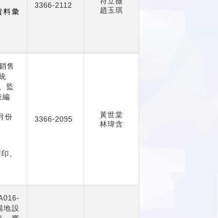
符立薇
3366-2112
趙玉琪
資料彙
銷售
統
、監
表編
。
黃世棠
月份
3366-2095
林瑋含
用印。
016-
場地設