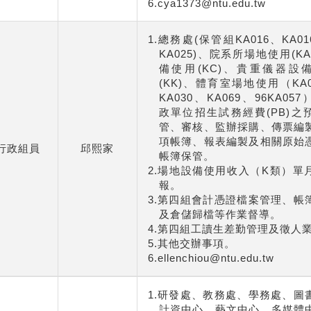
6.cya1373@ntu.edu.tw
1.
總務處
(
保管組
KA016
、
KA01
KA025)
、
院系所場地使用
(KA
備使用
(KC)
、貴重儀器設
(KK)
、體育室場地使用（
KA
KA030
、
KA069
、
96KA057
政單位招生試務經費(PB)
之
管、審核、監辦採購、傳票編
項帳簿、報表編製及相關原始
行政組員
邱熙家
帳簿保管。
2.
場地設備使用收入（
K
類）單
報。
3.第四組會計憑證檔案管理、帳
及倉儲歸檔等作業督導。
4.
第四組工讀生差勤管理及徵人
5.其他交辦事項。
6.ellenchiou@ntu.edu.tw
1.研發處、教務處、學務處、圖
計資中心、藝文中心、多媒體