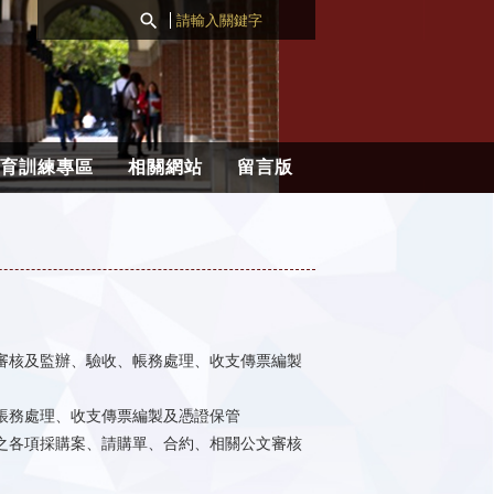

育訓練專區
相關網站
留言版
審核及監辦、驗收、帳務處理、收支傳票編製
帳務處理、收支傳票編製及憑證保管
之各項採購案、請購單、合約、相關公文審核