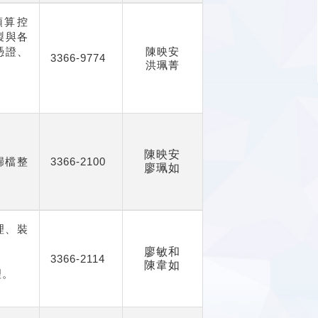
預算控
製與各
憑證、
陳映安
3366-9774
洪珮菁
陳映安
歸檔整
3366-2100
廖珮如
理、裝
廖敏和
3366-2114
陳韋如
理。