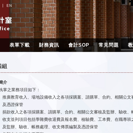
EN
章
表單下載
財務資訊
會計SOP
常見問題
教
四組
簡介
執掌之業務項目如下：
推廣教育收入、場地設備收入之各項採購案、請購單、合約、相關公文
及憑證保管
捐款收入之各項採購案、請購單、合約、相關公文審核及監辦、驗收、
收支並列項目包括學雜費收退費及報名費、檢驗費、工本費、在職專班
及監辦、驗收、帳務處理、收支傳票編製及憑證保管