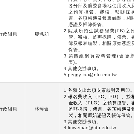
各分部及膳委會場地使用收入
之預算控管、審核、監辦採
票、各項帳簿及報表編製，相
憑證及帳簿保管。
2.院系所招生試務經費(PB)之
行政組員
廖珮如
管、審核、監辦採購，傳票、
簿及報表編製，相關原始憑證
保管。
3.第四組網頁資料管理(含更
表)。
4.其他交辦事項。
5.peggyliao@ntu.edu.tw
1.
各類支出款項支票核對及用印
2.
報名費收入（
PC
、
PD
）、授
金收入（
PLG
）之預算控管、
行政組員
林瑋含
監辦採購，傳票、各項帳簿及
製，相關原始憑證及帳簿保管
3.其他交辦事項。
4.linweihan@ntu.edu.tw