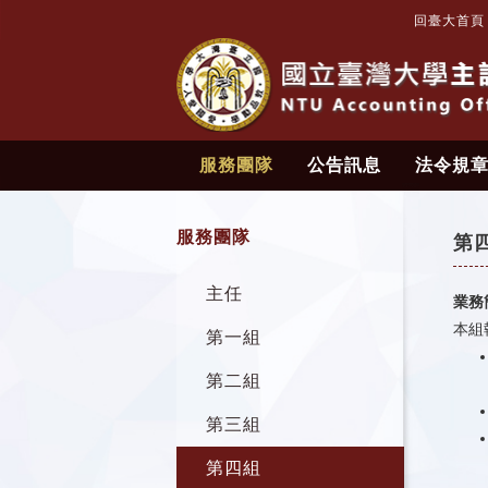
回臺大首頁
服務團隊
公告訊息
法令規
服務團隊
第
主任
業務
本組
第一組
第二組
第三組
第四組