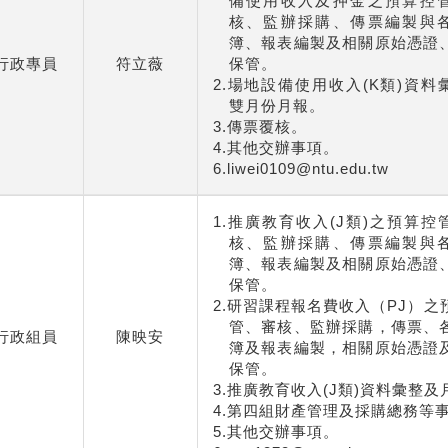
備使用收入及押金之預算控
核、監辦採購、傳票編製與
簿、報表編製及相關原始憑證
行政專員
符立薇
保管。
2.場地設備使用收入(K類)資料
雙月份月報。
3.傳票覆核。
4.其他交辦事項。
6.liwei0109@ntu.edu.tw
1.推廣教育收入(J類)之預算控
核、監辦採購、傳票編製與
簿、報表編製及相關原始憑證
保管。
2.研習課程報名費收入（PJ）之
管、審核、監辦採購，傳票、
行政組員
陳映安
簿及報表編製，相關原始憑證
保管。
3.推廣教育收入(J類)資料彙整及
4.第四組財產管理及採購總務等
5.其他交辦事項。