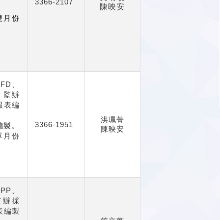
3366-2107
陳映安
雙月份
、FD、
、監辦
報表編
。
洪珮菁
3366-1951
編製。
陳映安
單月份
（
PP
、
監辦採
表編製