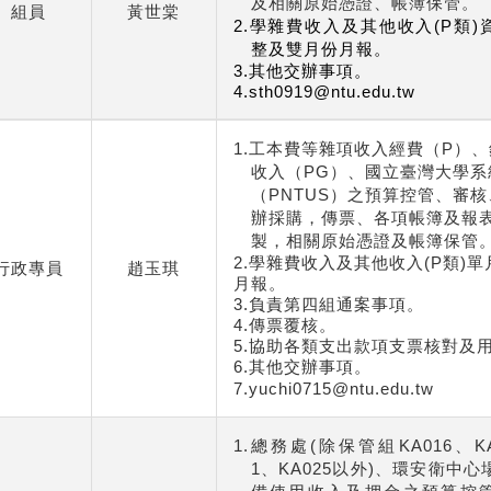
及相關原始憑證、帳簿保管。
組員
黃世棠
2.
學雜費
收入
及其他收入
(P
類
)
整及雙月份月報。
3.
其他交辦事項。
4.sth0919@ntu.edu.tw
1.
工本費等雜項收入經費（
P
）、
收入（
PG
）、國立臺灣大學系
（
PNTUS
）之預算控管、審核
辦採購，傳票、各項帳簿及報
製，相關原始憑證及帳簿保管
2.
學雜費收入及其他收入
(P
類
)
單
行政專員
趙玉琪
月報。
3.
負責第四組通案事項。
4.
傳票覆核
。
5.
協助各類支出款項支票核對及
6.
其他交辦事項。
7.
yuchi0715
@ntu.edu.tw
1.總務處(除保管組KA016、KA
1、KA025以外)、環安衛中心