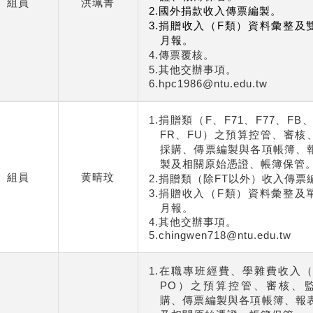
組員
洪珮菁
2.國外捐款收入傳票編製。
3.
捐贈收入（
F
類）資料彙整及
月報。
4.傳票覆核。
5.
其他交辦事項。
6.hpc1986@ntu.edu.tw
1.捐贈類（F、F71、F77、FB
FR、FU）之預算控管、審核
採購、傳票編製與各項帳簿、
製及相關原始憑證、帳簿保管
組員
黄晴玟
2.捐贈類（除FT以外）收入傳票
3.捐贈收入（F類）資料彙整及
月報。
4.其他交辦事項。
5.chingwen718@ntu.edu.tw
1.
在職專班經費、學雜費收入
PO
）之預算控管、審核、
購、傳票編製與各項帳簿、報