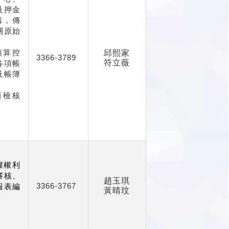
及押金
購，傳
關原始
預算控
邱熙家
3366-3789
符立薇
各項帳
及帳簿
新檢核
。
權權利
審核、
趙玉琪
3366-3767
報表編
黃晴玟
。