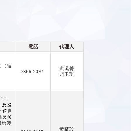
電話
代理人
定（複
洪珮菁
3366-2097
趙玉琪
、FF、
N）及投
之預算
編製與
原始憑
黄晴玟