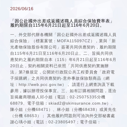
2026/06/16
「因公赴國外出差或返國述職人員綜合保險費率表」
履約期限自115年6月21日起至116年6月20日。
一、外交部代辦各機關「因公赴國外出差或返國述職人員
綜合保險」（標案案號：MOFA115097CZ），業與「新
光產物保險股份有限公司」簽署共同供應契約，履約期限
自115年6月21日至116年6月20日止。二、旨揭共同供
應契約之履約期限自本（115）年6月21日起至116年6月
20日止，契約相關資料已依照「共同供應契約實施辦
法」第7條規定，公開於行政院公共工程委員會「政府電
子採購網」之共同供應契約-意外事故保險類商品（網
址：http://web.pcc.gov.tw）， 請逕行上網查詢及下載
參用，據以辦理投保事宜。三、如有訂購相關問題，逕洽
旨揭廠商聯絡人邱小姐（電話：02-25075335分機
68879、電子信箱：skiad2@skinsurance.com.tw）、
陳小姐（分機68471）、林小姐（分機68438）或黃先生
（分機 68653）； 其他履約問題則可洽詢外交部秘書處
謝心瑀小姐（電話：02-23805497；電子信箱：